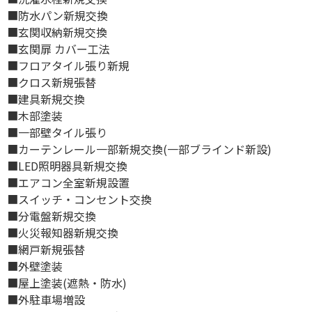
■防水パン新規交換
■玄関収納新規交換
■玄関扉 カバー工法
■フロアタイル張り新規
■クロス新規張替
■建具新規交換
■木部塗装
■一部壁タイル張り
■カーテンレール一部新規交換(一部ブラインド新設)
■LED照明器具新規交換
■エアコン全室新規設置
■スイッチ・コンセント交換
■分電盤新規交換
■火災報知器新規交換
■網戸新規張替
■外壁塗装
■屋上塗装(遮熱・防水)
■外駐車場増設