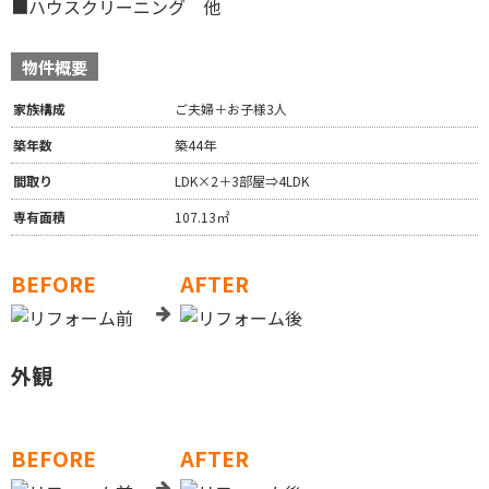
■ハウスクリーニング 他
物件概要
家族構成
ご夫婦＋お子様3人
築年数
築44年
間取り
LDK×2＋3部屋⇒4LDK
専有面積
107.13㎡
BEFORE
AFTER
外観
BEFORE
AFTER