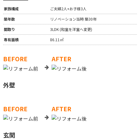
家族構成
ご夫婦2人+お子様3人
築年数
リノベーション当時 築30年
間取り
3LDK (和室を洋室へ変更)
専有面積
86.11㎡
BEFORE
AFTER
外壁
BEFORE
AFTER
玄関