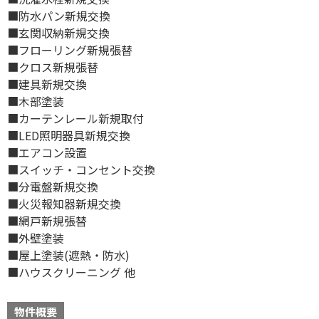
■防水パン新規交換
■玄関収納新規交換
■フローリング新規張替
■クロス新規張替
■建具新規交換
■木部塗装
■カーテンレール新規取付
■LED照明器具新規交換
■エアコン設置
■スイッチ・コンセント交換
■分電盤新規交換
■火災報知器新規交換
■網戸新規張替
■外壁塗装
■屋上塗装(遮熱・防水)
■ハウスクリーニング 他
物件概要