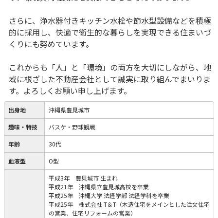
さらに、浄水器付きキッチン水栓や節水型設備などを積極
的に採用し、快適で衛生的な暮らしを実現できる住まいづ
くりにも努めています。
これからも「人」と「環境」の両方を大切にしながら、地
域に根ざした不動産会社として誠実に取り組んでまいりま
す。よろしくお願い申し上げます。
出身地
沖縄県豊見城市
趣味・特技
バスケ・野球観戦
年齢
30代
血液型
O型
平成3年 豊見城市 生まれ
平成21年 沖縄県立豊見城高校を卒業
平成25年 沖縄大学 法経学部 法経学科を卒業
平成25年 株式会社 T＆T（木造住宅をメインとした注文住宅
の営業、住宅リフォームの営業）