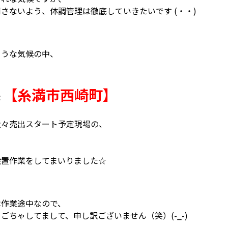
さないよう、体調管理は徹底していきたいです (・・)
ような気候の中、
【糸満市西崎町】
は
近々売出スタート予定現場の、
設置作業をしてまいりました☆
は作業途中なので、
ごちゃしてまして、申し訳ございません（笑）(-_-)