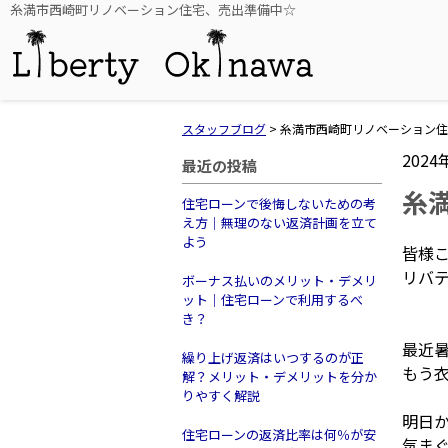
糸満市西崎町リノベーション住宅、売出準備中☆
スタッフブログ
>
糸満市西崎町リノベーション住
2024
最近の投稿
糸
住宅ローンで後悔しないための考
え方｜無理のない返済計画を立て
よう
皆様
リバ
ボーナス払いのメリット・デメリ
ット｜住宅ローンで利用するべ
き？
最近
繰り上げ返済はいつするのが正
もう
解？メリット・デメリットを分か
りやすく解説
明日
住宅ローンの返済比率は何％が安
気ま