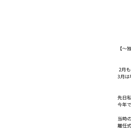
【～
2月も
3月は
先日
今年
当時
離任