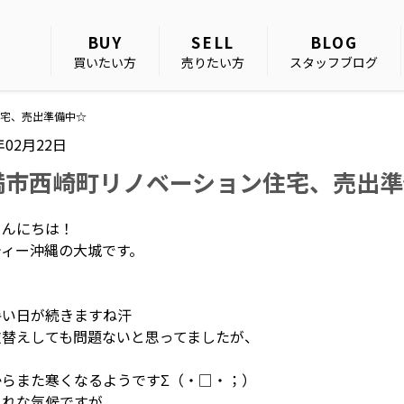
BUY
SELL
BLOG
買いたい方
売りたい方
スタッフブログ
宅、売出準備中☆
年02月22日
満市西崎町リノベーション住宅、売出準
こんにちは！
ティー沖縄の大城です。
暑い日が続きますね汗
衣替えしても問題ないと思ってましたが、
からまた寒くなるようですΣ（・□・；）
ぐれな気候ですが、