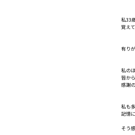
私33
覚えて
有りが
私の
皆か
感謝
私も
記憶
そう