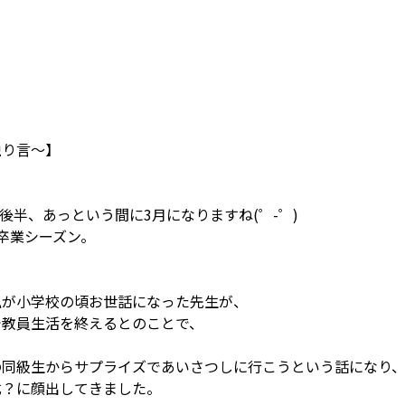
独り言～】
後半、あっという間に3月になりますね(゜-゜)
卒業シーズン。
私が小学校の頃お世話になった先生が、
で教員生活を終えるとのことで、
の同級生からサプライズであいさつしに行こうという話になり
式？に顔出してきました。