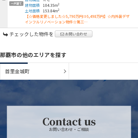
一戸建て
2
建物面積
104.35m
2
土地面積
153.84m
【☆価格変更しました☆5,790万円⇒5,498万円】☆内外装デザ
インフルリノベーション物件☆第三…
チェックした物件を
お問い合わせ
那覇市の他のエリアを探す
首里金城町
Contact us
お問い合わせ・ご相談