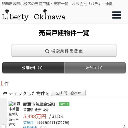
那覇市城南小校区の売買戸建・売家一覧｜株式会社リバティー沖縄
売買戸建物件一覧
検索条件を変更
公開物件（1）
販売中（1）
1
件
チェックした物件を
お問い合わせ
那覇市首里金城町
値下げ
首里駅
徒歩14分
5,498万円
/ 3LDK
築年月
1999年01月
(築27年)
建物構造
ＲＣ