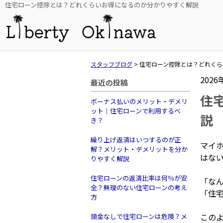
住宅ローン控除とは？どれくらいお得になるのか分かりやすく解説
スタッフブログ
>
住宅ローン控除とは？どれくら
2026
最近の投稿
住
ボーナス払いのメリット・デメリ
ット｜住宅ローンで利用するべ
説
き？
繰り上げ返済はいつするのが正
マイ
解？メリット・デメリットを分か
はな
りやすく解説
住宅ローンの返済比率は何％が安
「な
全？無理のない住宅ローンの考え
「住
方
この
頭金なしで住宅ローンは危険？メ