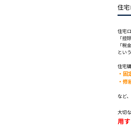
住宅
住宅
「控
「税
とい
住宅
・固
・修
など
大切
用す