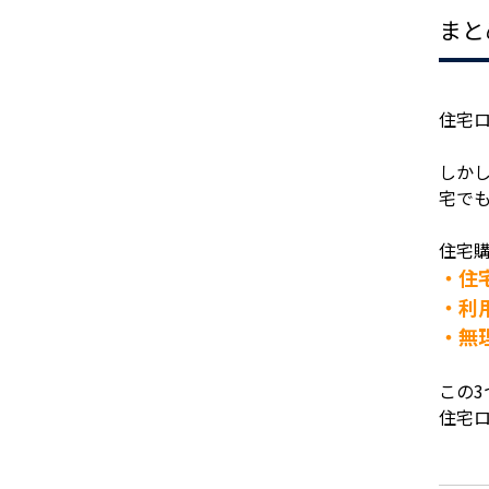
まと
住宅
しか
宅で
住宅
・住
・利
・無
この
住宅