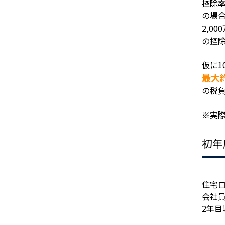
控除率
の場
2,00
の控
仮に1
最大
の税
※実
初年
住宅
会社
2年