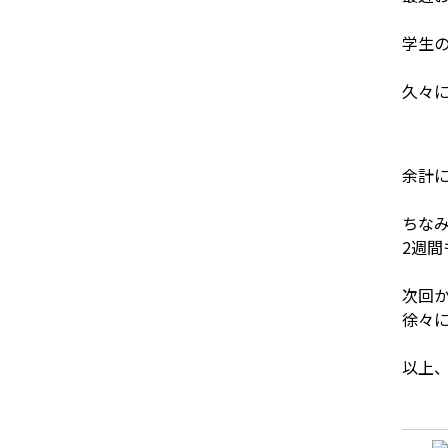
学生の
久々
余計に
ちな
2週間
次回
徐々に
以上、